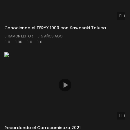
Wat
Conociendo el TERYX 1000 con Kawasaki Toluca
RAMON EDITOR
5 AÑOS AGO
0
3K
0
0
Wat
Recordando el Correcaminazo 2021