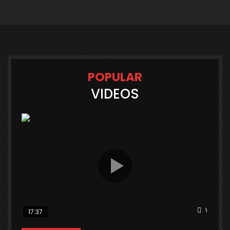
POPULAR
VIDEOS
Watch L
17:37