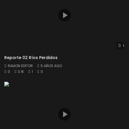
Wat
Reporte 02 Ríos Perdidos
RAMON EDITOR
5 AÑOS AGO
0
3.1K
1
0