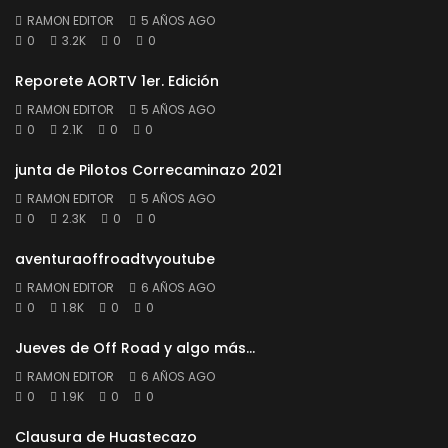
RAMON EDITOR
5 AÑOS AGO
0
3.2K
0
0
Reporete AORTV 1er. Edición
RAMON EDITOR
5 AÑOS AGO
0
2.1K
0
0
junta de Pilotos Correcaminazo 2021
RAMON EDITOR
5 AÑOS AGO
0
2.3K
0
0
aventuraoffroadtvyoutube
RAMON EDITOR
6 AÑOS AGO
0
1.8K
0
0
Jueves de Off Road y algo más…
RAMON EDITOR
6 AÑOS AGO
0
1.9K
0
0
Clausura de Huastecazo