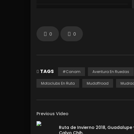
0
0
TAGS
#Canam
Aventura En Ruedas
Motoclubs En Ruta
Mudoffroad
Mudra
Previous Video
Ruta de Invierno 2018, Guadalupe 
Calvo Chih.