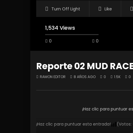
Turn Off Light
Like
1,534 Views
0
0
Reporte 02 MUD RACE
RAMON EDITOR
8 AÑOS AGO
0
1.5K
0
Watch Later
Reporte 02 Ríos Perdidos
Conoci
Kawasa
RAMON EDITOR
5 AÑOS AGO
RAMON
0
3.2K
1
0
¡Haz clic para puntuar e
0
¡Haz clic para puntuar esta entrada!
(Votos: