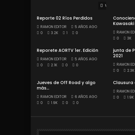
Watch Later
Reporte 02 Ríos Perdidos
Conociend
Kawasaki
RAMON EDITOR
5 AÑOS AGO
RAMON ED
0
3.2K
1
0
0
3K
Reporete AORTV 1er. Edición
junta de 
2021
RAMON EDITOR
5 AÑOS AGO
RAMON ED
0
2.1K
0
0
0
2.3K
Jueves de Off Road y algo
Clausura
más…
RAMON ED
RAMON EDITOR
6 AÑOS AGO
0
1.9K
0
1.9K
0
0