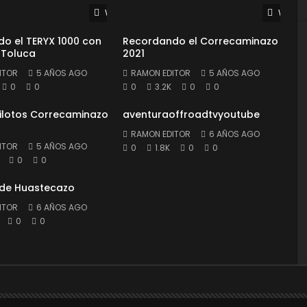
Watch Later
Watch 
o el TERYX 1000 con
Recordando el Correcaminazo
 Toluca
2021
ITOR
5 AÑOS AGO
RAMON EDITOR
5 AÑOS AGO
0
0
0
3.2K
0
0
Pilotos Correcaminazo
aventuraoffroadtvyoutube
RAMON EDITOR
6 AÑOS AGO
ITOR
5 AÑOS AGO
0
1.8K
0
0
0
0
 de Huastecazo
ITOR
6 AÑOS AGO
0
0