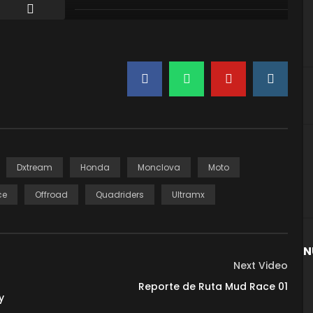
Dxtream
Honda
Monclova
Moto
ce
Offroad
Quadriders
Ultramx
N
Next Video
Reporte de Ruta Mud Race 01
y