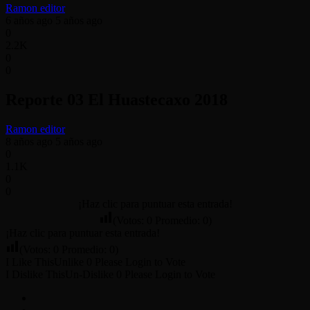
Ramon editor
6 años ago
5 años ago
0
2.2K
0
0
Reporte 03 El Huastecaxo 2018
Ramon editor
8 años ago
5 años ago
0
1.1K
0
0
¡Haz clic para puntuar esta entrada!
(Votos:
0
Promedio:
0
)
¡Haz clic para puntuar esta entrada!
(Votos:
0
Promedio:
0
)
I Like This
Unlike
0
Please Login to Vote
I Dislike This
Un-Dislike
0
Please Login to Vote