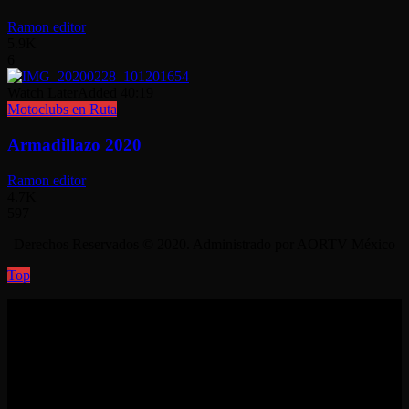
Ramon editor
5.9K
6
Watch Later
Added
40:19
Motoclubs en Ruta
Armadillazo 2020
Ramon editor
4.7K
597
Derechos Reservados © 2020. Administrado por AORTV México
Top
No videos yet!