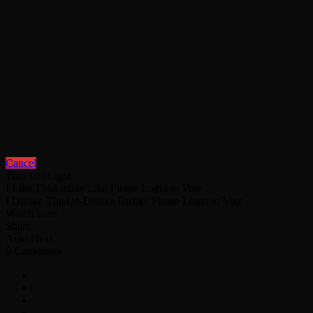
Cancel
Turn Off Light
I Like This
Unlike
Like
Please Login to Vote
I Dislike This
Un-Dislike
Dislike
Please Login to Vote
Watch Later
Share
Auto Next
0 Comments