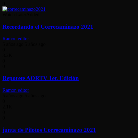
0
Watch Later
Added
Recordando el Correcaminazo 2021
Ramon editor
5 años ago
5 años ago
0
3.2K
0
0
Reporete AORTV 1er. Edición
Ramon editor
5 años ago
5 años ago
0
2.1K
0
0
junta de Pilotos Correcaminazo 2021