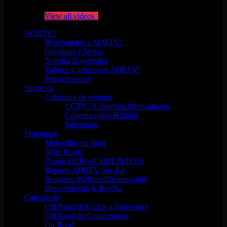
Click on "Watch later" to put videos here
View all videos
AORTV!
Bienvenidos a AORTV!
Objetivos y Metas
Nuestra Trayectoria
Valores y principios AORTV!
Patrocinadores
Servicios
Cobertura de eventos
CCTV / Cobertura Multicámaras
Cobertura tipo Híbrida
Streaming
Programas
Motoclubs en Ruta
After Route
Pasión OffRoad SINLIMITES
Reporte AORTV 1er. Ed
Hagamos #OffroadResponsable
Descubriendo la Brecha
Calendario
Off Road (RUTAS y Travesías)
Off Road de Competencia
On Road