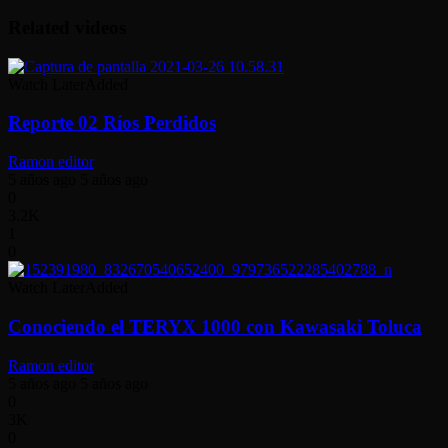
Related videos
Watch Later
Added
Reporte 02 Ríos Perdidos
Ramon editor
5 años ago
5 años ago
0
3.2K
1
0
Watch Later
Added
Conociendo el TERYX 1000 con Kawasaki Toluca
Ramon editor
5 años ago
5 años ago
0
3K
0