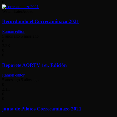
0
Watch Later
Added
Recordando el Correcaminazo 2021
Ramon editor
5 años ago
5 años ago
0
3.2K
0
0
Reporete AORTV 1er. Edición
Ramon editor
5 años ago
5 años ago
0
2.1K
0
0
junta de Pilotos Correcaminazo 2021