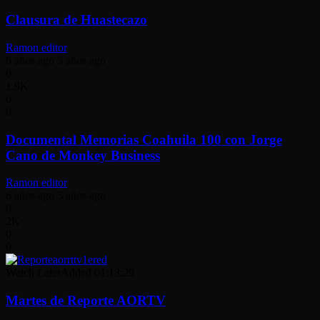
Clausura de Huastecazo
Ramon editor
6 años ago
5 años ago
0
1.9K
0
0
Documental Memorias Coahuila 100 con Jorge
Cano de Monkey Business
Ramon editor
6 años ago
5 años ago
0
2K
0
0
Watch Later
Added
01:13:29
Martes de Reporte AORTV