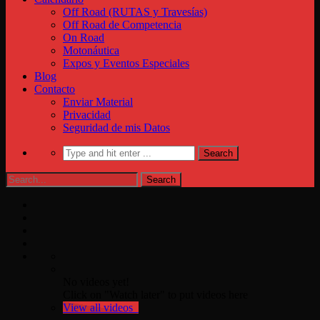
Off Road (RUTAS y Travesías)
Off Road de Competencia
On Road
Motonáutica
Expos y Eventos Especiales
Blog
Contacto
Enviar Material
Privacidad
Seguridad de mis Datos
No videos yet!
Click on "Watch later" to put videos here
View all videos