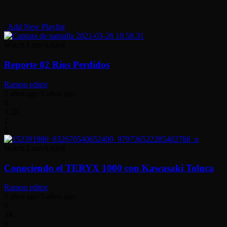
Add New Playlist
Watch Later
Added
Reporte 02 Ríos Perdidos
Ramon editor
5 años ago
5 años ago
0
3.2K
1
0
Watch Later
Added
Conociendo el TERYX 1000 con Kawasaki Toluca
Ramon editor
5 años ago
5 años ago
0
3K
0