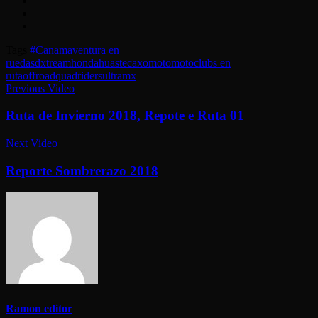
Tags
#Canam
aventura en
ruedas
dxtream
honda
huastecaxo
moto
motoclubs en
ruta
offroad
quadriders
ultramx
Previous Video
Ruta de Invierno 2018, Repote e Ruta 01
Next Video
Reporte Sombrerazo 2018
Ramon editor