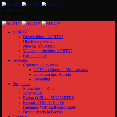
0
New Videos
Today
AORTV!
Bienvenidos a AORTV!
Objetivos y Metas
Nuestra Trayectoria
Valores y principios AORTV!
Patrocinadores
Servicios
Cobertura de eventos
CCTV / Cobertura Multicámaras
Cobertura tipo Híbrida
Streaming
Programas
Motoclubs en Ruta
After Route
Pasión OffRoad SINLIMITES
Reporte AORTV 1er. Ed
Hagamos #OffroadResponsable
Descubriendo la Brecha
Calendario