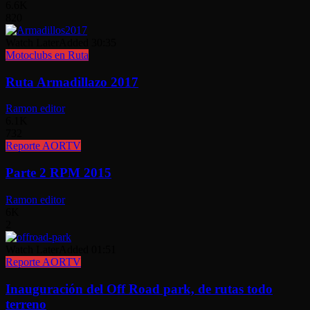
6.6K
820
Watch Later
Added
30:35
Motoclubs en Ruta
Ruta Armadillazo 2017
Ramon editor
6.1K
732
Reporte AORTV
Parte 2 RPM 2015
Ramon editor
6K
2
Watch Later
Added
01:51
Reporte AORTV
Inauguración del Off Road park, de rutas todo
terreno