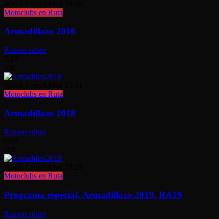
Watch Later
Added
19:46
Motoclubs en Ruta
Armadillazo 2016
Ramon editor
7.4K
520
Watch Later
Added
25:31
Motoclubs en Ruta
Armadillazo 2018
Ramon editor
6.9K
658
Watch Later
Added
35:20
Motoclubs en Ruta
Programa especial, Armadillazo 2019, RA19
Ramon editor