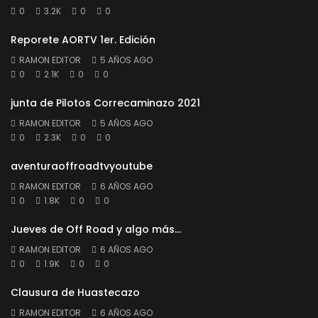
0
3.2K
0
0
Reporete AORTV 1er. Edición
RAMON EDITOR
5 AÑOS AGO
0
2.1K
0
0
junta de Pilotos Correcaminazo 2021
RAMON EDITOR
5 AÑOS AGO
0
2.3K
0
0
aventuraoffroadtvyoutube
RAMON EDITOR
6 AÑOS AGO
0
1.8K
0
0
Jueves de Off Road y algo más…
RAMON EDITOR
6 AÑOS AGO
0
1.9K
0
0
Clausura de Huastecazo
RAMON EDITOR
6 AÑOS AGO