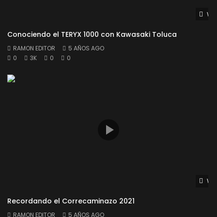
Wat
Conociendo el TERYX 1000 con Kawasaki Toluca
RAMON EDITOR
5 AÑOS AGO
0
3K
0
0
Wat
Recordando el Correcaminazo 2021
RAMON EDITOR
5 AÑOS AGO