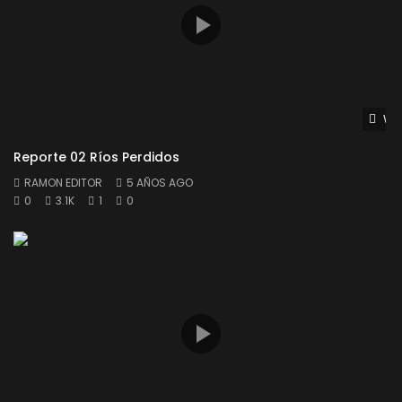
Wat
Reporte 02 Ríos Perdidos
RAMON EDITOR
5 AÑOS AGO
0
3.1K
1
0