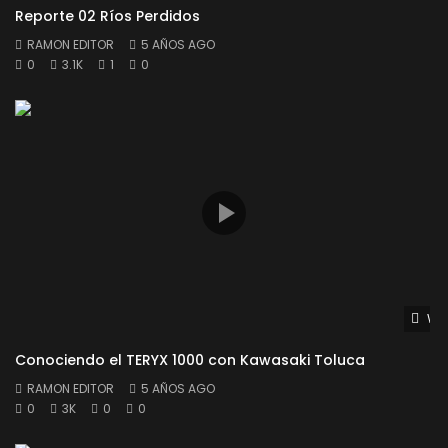
Reporte 02 Ríos Perdidos
RAMON EDITOR
5 AÑOS AGO
0
3.1K
1
0
Wat
Conociendo el TERYX 1000 con Kawasaki Toluca
RAMON EDITOR
5 AÑOS AGO
0
3K
0
0