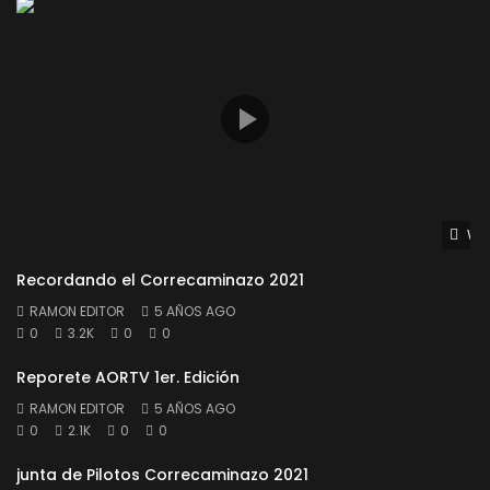
Wat
Recordando el Correcaminazo 2021
RAMON EDITOR
5 AÑOS AGO
0
3.2K
0
0
Reporete AORTV 1er. Edición
RAMON EDITOR
5 AÑOS AGO
0
2.1K
0
0
junta de Pilotos Correcaminazo 2021