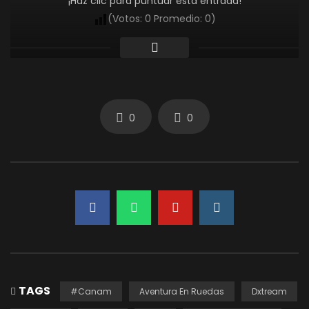
¡Haz clic para puntuar esta entrada!
(Votos:
0
Promedio:
0
)
0
0
TAGS
#Canam
Aventura En Ruedas
Dxtream