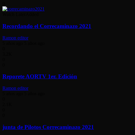
0
Watch Later
Added
Recordando el Correcaminazo 2021
Ramon editor
5 años ago
5 años ago
0
3.2K
0
0
Reporete AORTV 1er. Edición
Ramon editor
5 años ago
5 años ago
0
2.1K
0
0
junta de Pilotos Correcaminazo 2021