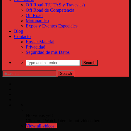
Off Road (RUTAS y Travesías)
Off Road de Competencia
On Road
Motonáutica
Expos y Eventos Especiales
Blog
Contacto
Enviar Material
Privacidad
Seguridad de mis Datos
No videos yet!
Click on "Watch later" to put videos here
View all videos