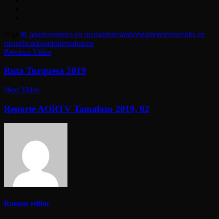
Tags
#Canam
aventura en ruedas
dxtream
honda
moto
motoclubs en
ruta
offroad
quadriders
ultramx
Previous Video
Ruta Turquesa 2019
Next Video
Reporte AORTV Tamalazo 2019, 02
Ramon editor