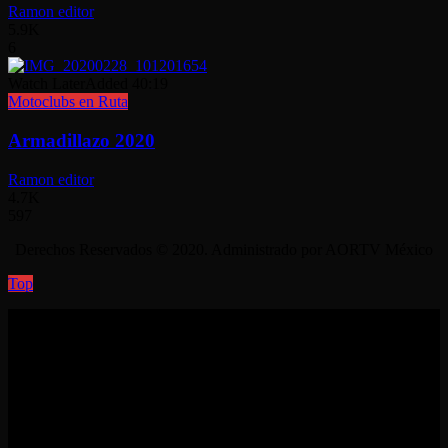
Ramon editor
5.9K
6
Watch Later
Added
40:19
Motoclubs en Ruta
Armadillazo 2020
Ramon editor
4.7K
597
Derechos Reservados © 2020. Administrado por AORTV México
Top
No videos yet!
Click on "Watch later" to put videos here