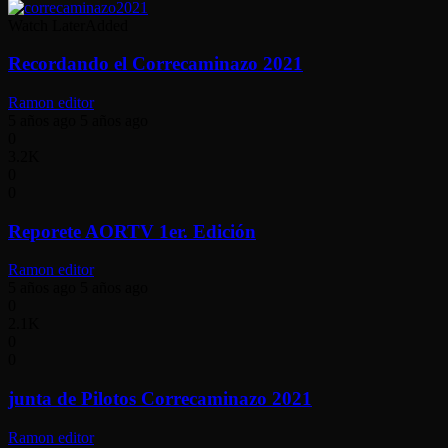
Watch Later
Added
Recordando el Correcaminazo 2021
Ramon editor
5 años ago
5 años ago
0
3.2K
0
0
Reporete AORTV 1er. Edición
Ramon editor
5 años ago
5 años ago
0
2.1K
0
0
junta de Pilotos Correcaminazo 2021
Ramon editor