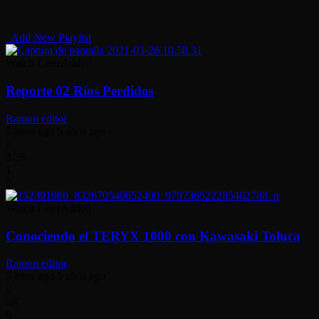
Add New Playlist
Watch Later
Added
Reporte 02 Ríos Perdidos
Ramon editor
5 años ago
5 años ago
0
3.2K
1
0
Watch Later
Added
Conociendo el TERYX 1000 con Kawasaki Toluca
Ramon editor
5 años ago
5 años ago
0
3K
0