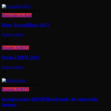
820
Watch Later
Added
30:35
Motoclubs en Ruta
Ruta Armadillazo 2017
Ramon editor
6.1K
732
Reporte AORTV
Parte 2 RPM 2015
Ramon editor
6K
2
Watch Later
Added
01:51
Reporte AORTV
Inauguración del Off Road park, de rutas todo
terreno