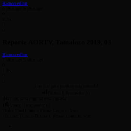
Ramon editor
6 años ago
5 años ago
0
2.2K
0
0
Reporte AORTV, Tamalazo 2019, 03
Ramon editor
7 años ago
5 años ago
0
1.8K
0
0
¡Haz clic para puntuar esta entrada!
(Votos:
0
Promedio:
0
)
¡Haz clic para puntuar esta entrada!
(Votos:
0
Promedio:
0
)
I Like This
Unlike
0
Please Login to Vote
I Dislike This
Un-Dislike
0
Please Login to Vote