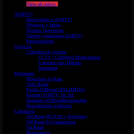
View all videos
AORTV!
Bienvenidos a AORTV!
Objetivos y Metas
Nuestra Trayectoria
Valores y principios AORTV!
Patrocinadores
Servicios
Cobertura de eventos
CCTV / Cobertura Multicámaras
Cobertura tipo Híbrida
Streaming
Programas
Motoclubs en Ruta
After Route
Pasión OffRoad SINLIMITES
Reporte AORTV 1er. Ed
Hagamos #OffroadResponsable
Descubriendo la Brecha
Calendario
Off Road (RUTAS y Travesías)
Off Road de Competencia
On Road
Motonáutica