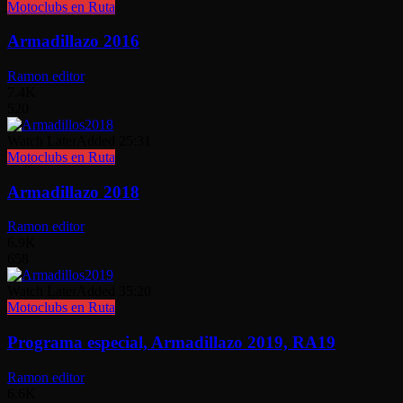
Motoclubs en Ruta
Armadillazo 2016
Ramon editor
7.4K
520
Watch Later
Added
25:31
Motoclubs en Ruta
Armadillazo 2018
Ramon editor
6.9K
658
Watch Later
Added
35:20
Motoclubs en Ruta
Programa especial, Armadillazo 2019, RA19
Ramon editor
6.6K