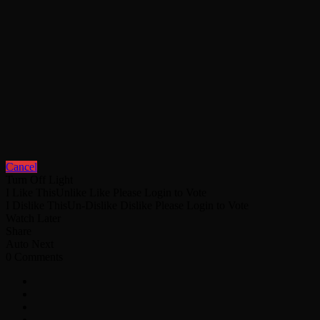
Cancel
Turn Off Light
I Like This
Unlike
Like
Please Login to Vote
I Dislike This
Un-Dislike
Dislike
Please Login to Vote
Watch Later
Share
Auto Next
0 Comments