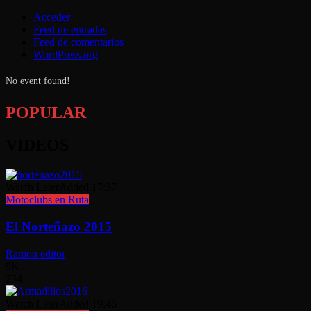
Acceder
Feed de entradas
Feed de comentarios
WordPress.org
No event found!
POPULAR
VIDEOS
Watch Later
Added
17:37
Motoclubs en Ruta
El Norteñazo 2015
Ramon editor
9K
254
Watch Later
Added
19:46