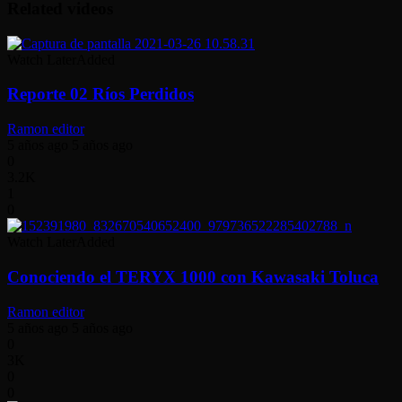
Related videos
Watch Later
Added
Reporte 02 Ríos Perdidos
Ramon editor
5 años ago
5 años ago
0
3.2K
1
0
Watch Later
Added
Conociendo el TERYX 1000 con Kawasaki Toluca
Ramon editor
5 años ago
5 años ago
0
3K
0
0