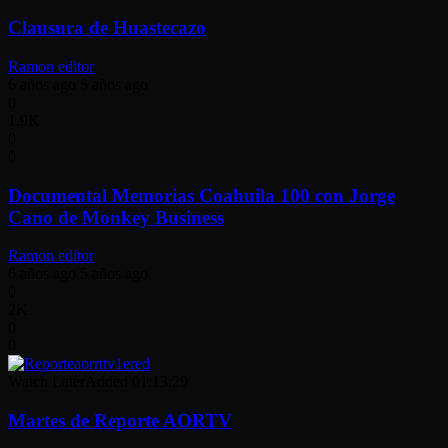
Clausura de Huastecazo
Ramon editor
6 años ago
5 años ago
0
1.9K
0
0
Documental Memorias Coahuila 100 con Jorge
Cano de Monkey Business
Ramon editor
6 años ago
5 años ago
0
2K
0
0
Watch Later
Added
01:13:29
Martes de Reporte AORTV