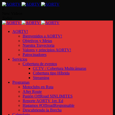
0
New Videos
Today
AORTV!
Bienvenidos a AORTV!
Objetivos y Metas
Nuestra Trayectoria
Valores y principios AORTV!
Patrocinadores
Servicios
Cobertura de eventos
CCTV / Cobertura Multicámaras
Cobertura tipo Híbrida
Streaming
Programas
Motoclubs en Ruta
After Route
Pasión OffRoad SINLIMITES
Reporte AORTV 1er. Ed
Hagamos #OffroadResponsable
Descubriendo la Brecha
Calendario