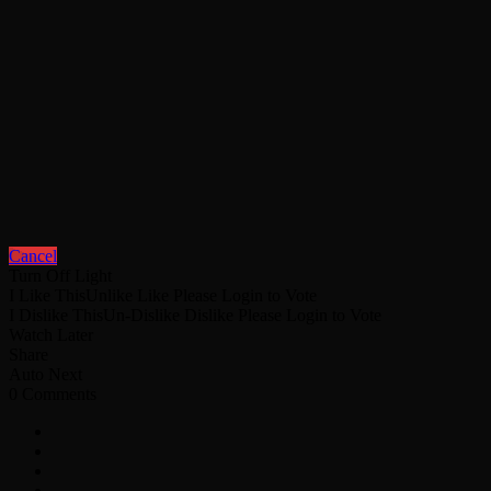
Cancel
Turn Off Light
I Like This
Unlike
Like
Please Login to Vote
I Dislike This
Un-Dislike
Dislike
Please Login to Vote
Watch Later
Share
Auto Next
0 Comments