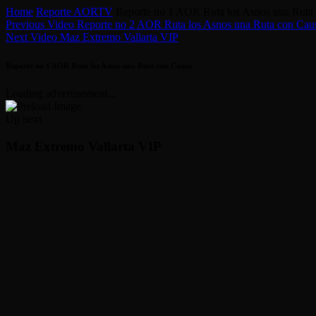
Home
Reporte AORTV
Reporte no 1 AOR Ruta los Asnos una Ruta
Previous Video
Reporte no 2 AOR Ruta los Asnos una Ruta con Cau
Next Video
Maz Extremo Vallarta VIP
Reporte no 1 AOR Ruta los Asnos una Ruta con Causa
Loading advertisement...
Up next
Maz Extremo Vallarta VIP