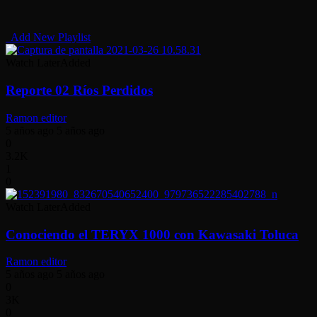
Add New Playlist
Watch Later
Added
Reporte 02 Ríos Perdidos
Ramon editor
5 años ago
5 años ago
0
3.2K
1
0
Watch Later
Added
Conociendo el TERYX 1000 con Kawasaki Toluca
Ramon editor
5 años ago
5 años ago
0
3K
0