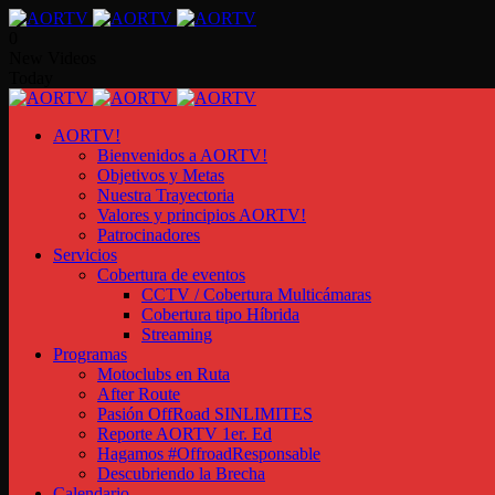
0
New Videos
Today
AORTV!
Bienvenidos a AORTV!
Objetivos y Metas
Nuestra Trayectoria
Valores y principios AORTV!
Patrocinadores
Servicios
Cobertura de eventos
CCTV / Cobertura Multicámaras
Cobertura tipo Híbrida
Streaming
Programas
Motoclubs en Ruta
After Route
Pasión OffRoad SINLIMITES
Reporte AORTV 1er. Ed
Hagamos #OffroadResponsable
Descubriendo la Brecha
Calendario