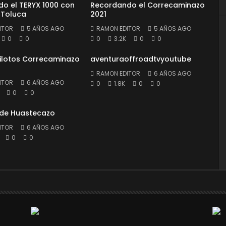
o el TERYX 1000 con
Recordando el Correcaminazo
 Toluca
2021
ITOR
5 AÑOS AGO
RAMON EDITOR
5 AÑOS AGO
0
0
0
3.2K
0
0
Pilotos Correcaminazo
aventuraoffroadtvyoutube
RAMON EDITOR
6 AÑOS AGO
ITOR
6 AÑOS AGO
0
1.8K
0
0
0
0
 de Huastecazo
ITOR
6 AÑOS AGO
0
0