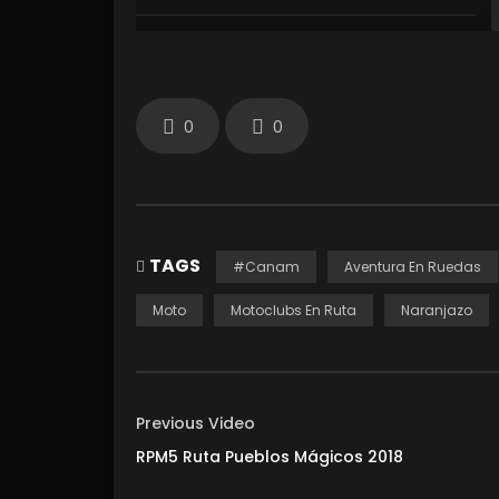
0
0
TAGS
#Canam
Aventura En Ruedas
Moto
Motoclubs En Ruta
Naranjazo
Previous Video
RPM5 Ruta Pueblos Mágicos 2018