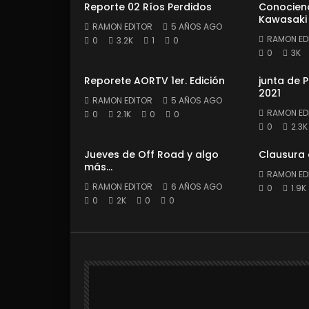
Reporte 02 Ríos Perdidos
Conociend
Kawasaki
RAMON EDITOR
5 AÑOS AGO
RAMON ED
0
3.2K
1
0
0
3K
Reporete AORTV 1er. Edición
junta de 
2021
RAMON EDITOR
5 AÑOS AGO
RAMON ED
0
2.1K
0
0
0
2.3K
Jueves de Off Road y algo
Clausura
más…
RAMON ED
RAMON EDITOR
6 AÑOS AGO
0
1.9K
0
2K
0
0