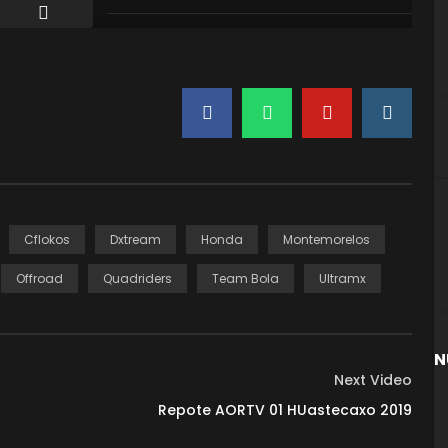
Cflokos
Dxtream
Honda
Montemorelos
Offroad
Quadriders
Team Bola
Ultramx
N
Next Video
Repote AORTV 01 HUastecaxo 2019