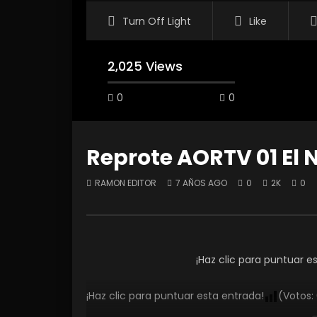
Turn Off Light
Like
2,025 Views
0
0
Reprote AORTV 01 El 
RAMON EDITOR
7 AÑOS AGO
0
2K
0
Watch Later
Reporte 02 Ríos Perdidos
Conoci
Kawasa
RAMON EDITOR
5 AÑOS AGO
RAMON
0
3.2K
1
0
¡Haz clic para puntuar e
0
¡Haz clic para puntuar esta entrada!
(Votos: