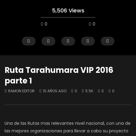
5,506 Views
0
0
Ruta Tarahumara VIP 2016
parte 1
Watch Later
RAMON EDITOR
10 AÑOS AGO
0
5.5K
0
0
Reporte 02 Ríos Perdidos
Conociendo el TERYX
Kawasaki Toluca
RAMON EDITOR
5 AÑOS AGO
RAMON EDITOR
5 AÑ
0
3.1K
1
0
0
3K
0
0
Una de las Rutas mas relevantes nivel nacional, con una de
las mejores organizaciones para llevar a cabo su proyecto