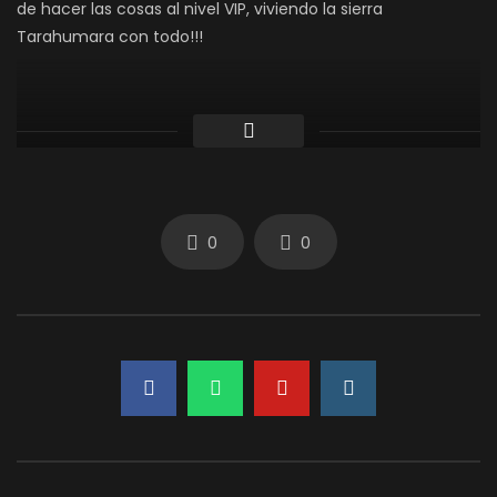
de hacer las cosas al nivel VIP, viviendo la sierra
Tarahumara con todo!!!
¡Haz clic para puntuar esta entrada!
(Votos:
0
Promedio:
0
)
¡Haz clic para puntuar esta entrada!
(Votos:
0
Promedio:
0
)
0
0