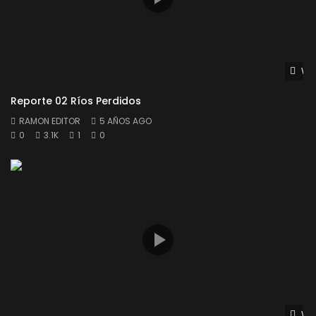
Wat
Reporte 02 Ríos Perdidos
RAMON EDITOR
5 AÑOS AGO
0
3.1K
1
0
Wat