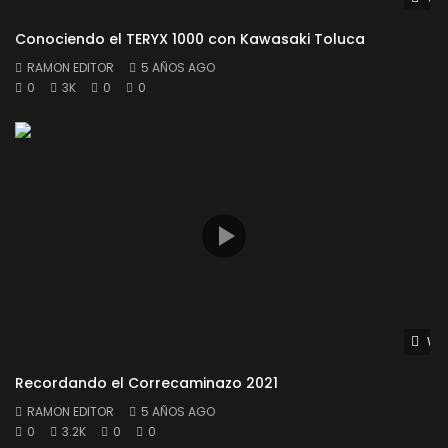
Conociendo el TERYX 1000 con Kawasaki Toluca
RAMON EDITOR
5 AÑOS AGO
0
3K
0
0
Wat
Recordando el Correcaminazo 2021
RAMON EDITOR
5 AÑOS AGO
0
3.2K
0
0