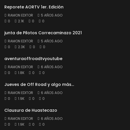
Reporete AORTV 1er. Edición
RAMON EDITOR
5 AÑOS AGO
0
2.1K
0
0
junta de Pilotos Correcaminazo 2021
RAMON EDITOR
5 AÑOS AGO
0
2.3K
0
0
aventuraoffroadtvyoutube
RAMON EDITOR
6 AÑOS AGO
0
1.8K
0
0
Jueves de Off Road y algo más…
RAMON EDITOR
6 AÑOS AGO
0
1.9K
0
0
Clausura de Huastecazo
RAMON EDITOR
6 AÑOS AGO
0
1.9K
0
0