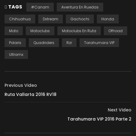
TAGS
#Canam
Aventura En Ruedas
Chihuahua
Dxtream
Gachochi
Honda
Moto
Motoclubs
Motoclubs En Ruta
Offroad
Polaris
Quadriders
Rzr
Tarahumara VIP
Ultramx
Previous Video
Ruta Vallarta 2016 RV18
Next Video
Tarahumara VIP 2016 Parte 2