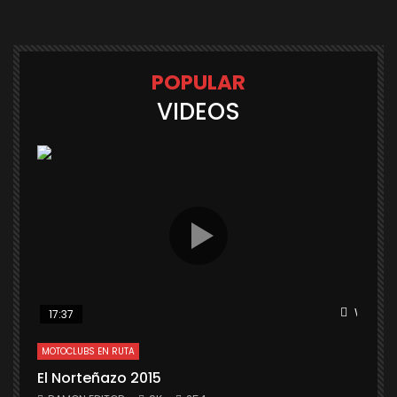
POPULAR
VIDEOS
Watch L
17:37
MOTOCLUBS EN RUTA
El Norteñazo 2015