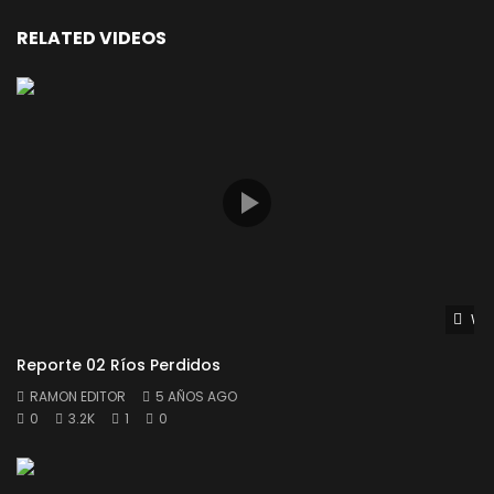
RELATED VIDEOS
Wat
Reporte 02 Ríos Perdidos
RAMON EDITOR
5 AÑOS AGO
0
3.2K
1
0