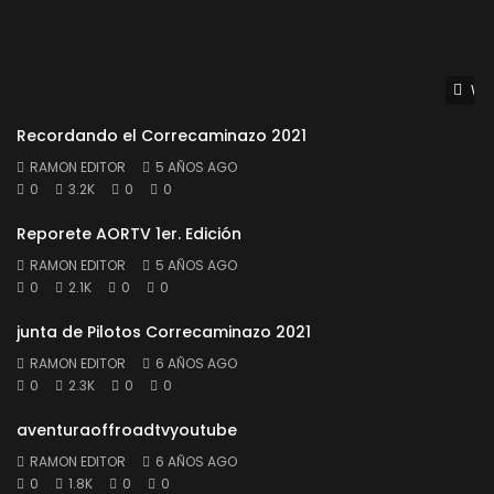
Wat
Recordando el Correcaminazo 2021
RAMON EDITOR
5 AÑOS AGO
0
3.2K
0
0
Reporete AORTV 1er. Edición
RAMON EDITOR
5 AÑOS AGO
0
2.1K
0
0
junta de Pilotos Correcaminazo 2021
RAMON EDITOR
6 AÑOS AGO
0
2.3K
0
0
aventuraoffroadtvyoutube
RAMON EDITOR
6 AÑOS AGO
0
1.8K
0
0