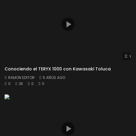
Wat
Conociendo el TERYX 1000 con Kawasaki Toluca
RAMON EDITOR
5 AÑOS AGO
0
3K
0
0