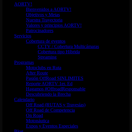
AORTV!
Bienvenidos a AORTV!
Objetivos y Metas
Nuestra Trayectoria
Valores y principios AORTV!
Patrocinadores
Servicios
Cobertura de eventos
CCTV / Cobertura Multicámaras
Cobertura tipo Híbrida
Streaming
Programas
Motoclubs en Ruta
After Route
Pasión OffRoad SINLIMITES
Reporte AORTV 1er. Ed
Hagamos #OffroadResponsable
Descubriendo la Brecha
Calendario
Off Road (RUTAS y Travesías)
Off Road de Competencia
On Road
Motonáutica
Expos y Eventos Especiales
Blog