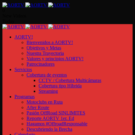
0
New Videos
Today
AORTV!
Bienvenidos a AORTV!
Objetivos y Metas
Nuestra Trayectoria
Valores y principios AORTV!
Patrocinadores
Servicios
Cobertura de eventos
CCTV / Cobertura Multicámaras
Cobertura tipo Híbrida
Streaming
Programas
Motoclubs en Ruta
After Route
Pasión OffRoad SINLIMITES
Reporte AORTV 1er. Ed
Hagamos #OffroadResponsable
Descubriendo la Brecha
Calendario