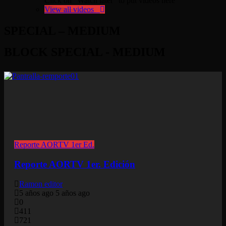
Click on "Watch later" to put videos here
View all videos
SPECIAL – MEDIUM
BLOCK SPECIAL - MEDIUM
Reporte AORTV 1er Ed.
Reporte AORTV 1er. Edición
Ramon editor
5 años ago
5 años ago
0
411
721