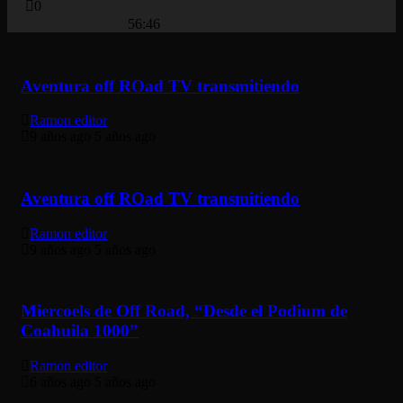
0
56:46
Aventura off ROad TV transmitiendo
Ramon editor
9 años ago
5 años ago
Aventura off ROad TV transmitiendo
Ramon editor
9 años ago
5 años ago
Miercoels de Off Road, “Desde el Podium de
Coahuila 1000”
Ramon editor
6 años ago
5 años ago