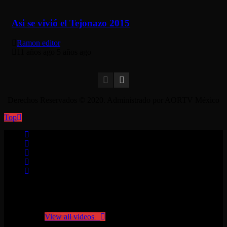
Asi se vivió el Tejonazo 2015
Ramon editor
11 años ago
5 años ago
Derechos Reservados © 2020. Administrado por AORTV México
Top
No videos yet!
Click on "Watch later" to put videos here
View all videos